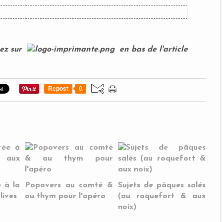
uez sur
en bas de l'article
Repost
0
 à la
Popovers au comté &
Sujets de pâques salés
lives
au thym pour l'apéro
(au roquefort & aux
noix)