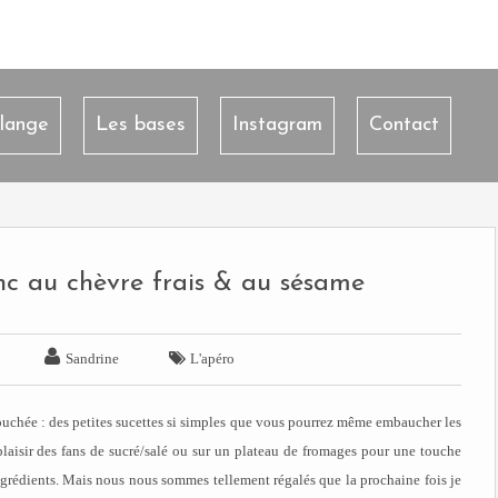
lange
Les bases
Instagram
Contact
anc au chèvre frais & au sésame


Sandrine
L'apéro
bouchée : des petites sucettes si simples que vous pourrez même embaucher les
e plaisir des fans de sucré/salé ou sur un plateau de fromages pour une touche
 d'ingrédients. Mais nous nous sommes tellement régalés que la prochaine fois je