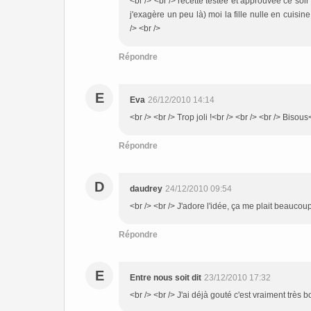
<br /> <br /> recette testée et approuvée ce soir 
j'exagère un peu là) moi la fille nulle en cuisin
/> <br />
Répondre
E
Eva
26/12/2010 14:14
<br /> <br /> Trop joli !<br /> <br /> <br /> Bisous
Répondre
D
daudrey
24/12/2010 09:54
<br /> <br /> J'adore l'idée, ça me plait beaucoup 
Répondre
E
Entre nous soit dit
23/12/2010 17:32
<br /> <br /> J'ai déjà gouté c'est vraiment très bo