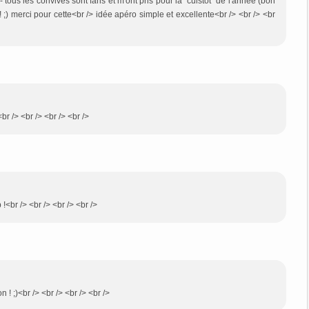
- tous les convives sont fans et m'ont pris pour la "cuistot" de l'année (bon
e! ;) merci pour cette<br /> idée apéro simple et excellente<br /> <br /> <br
<br /> <br /> <br /> <br />
!<br /> <br /> <br /> <br />
n ! ;)<br /> <br /> <br /> <br />