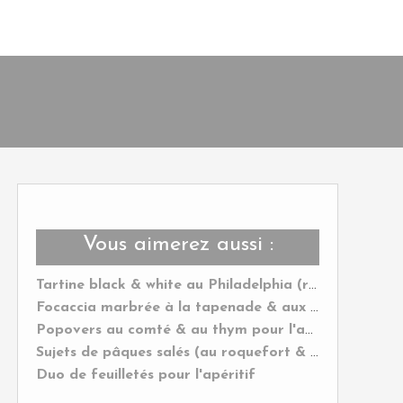
Vous aimerez aussi :
Tartine black & white au Philadelphia (radis noir, saumon, aneth & sésame)
Focaccia marbrée à la tapenade & aux olives
Popovers au comté & au thym pour l'apéro
Sujets de pâques salés (au roquefort & aux noix)
Duo de feuilletés pour l'apéritif